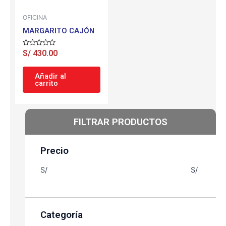
OFICINA
MARGARITO CAJÓN
Valorado
S/
430.00
con
0
de
Añadir al
5
carrito
FILTRAR PRODUCTOS
Precio
S/
S/
Categoría