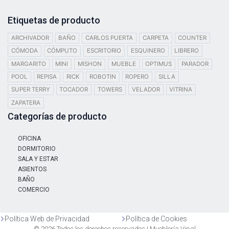
Etiquetas de producto
ARCHIVADOR
BAÑO
CARLOS PUERTA
CARPETA
COUNTER
CÓMODA
CÓMPUTO
ESCRITORIO
ESQUINERO
LIBRERO
MARGARITO
MINI
MISHON
MUEBLE
OPTIMUS
PARADOR
POOL
REPISA
RICK
ROBOTIN
ROPERO
SILLA
SUPER TERRY
TOCADOR
TOWERS
VELADOR
VITRINA
ZAPATERA
Categorías de producto
OFICINA
DORMITORIO
SALA Y ESTAR
ASIENTOS
BAÑO
COMERCIO
Política Web de Privacidad
Política de Cookies
© 2026 Todos los derechos reservados | Mueblería Vipal