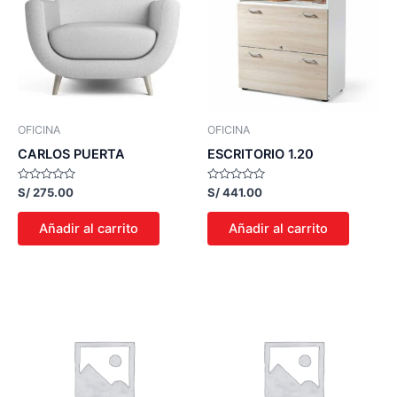
OFICINA
OFICINA
CARLOS PUERTA
ESCRITORIO 1.20
Valorado
Valorado
S/
275.00
S/
441.00
con
con
0
0
de
de
Añadir al carrito
Añadir al carrito
5
5