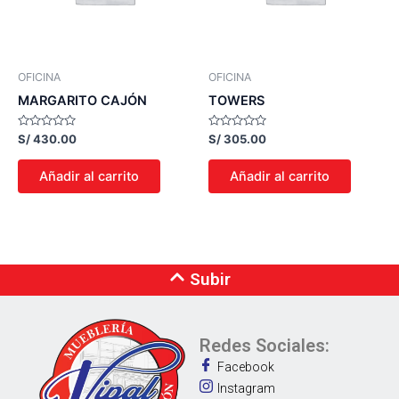
OFICINA
OFICINA
MARGARITO CAJÓN
TOWERS
Valorado
Valorado
S/
430.00
S/
305.00
con
con
0
0
de
de
Añadir al carrito
Añadir al carrito
5
5
Subir
Redes Sociales:
Facebook
Instagram