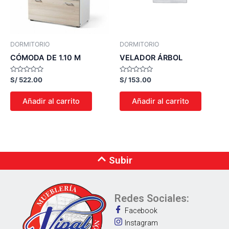
DORMITORIO
DORMITORIO
CÓMODA DE 1.10 M
VELADOR ÁRBOL
Valorado
Valorado
S/
522.00
S/
153.00
con
con
0
0
de
de
Añadir al carrito
Añadir al carrito
5
5
Subir
Redes Sociales:
Facebook
Instagram