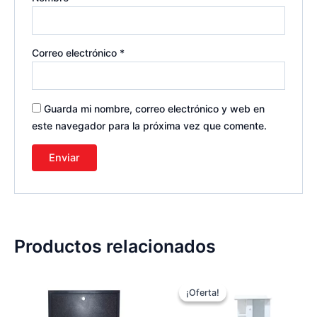
Correo electrónico
*
Guarda mi nombre, correo electrónico y web en
este navegador para la próxima vez que comente.
Productos relacionados
El
El
precio
precio
¡Oferta!
¡Oferta!
original
actual
era:
es: