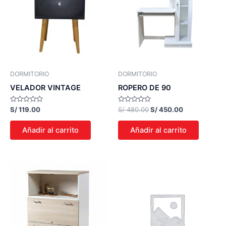
S/ 480.00.
S/ 450.00.
DORMITORIO
DORMITORIO
VELADOR VINTAGE
ROPERO DE 90
Valorado
Valorado
S/
119.00
S/
480.00
S/
450.00
con
con
0
0
de
de
Añadir al carrito
Añadir al carrito
5
5