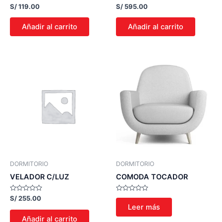
Valorado
Valorado
S/
119.00
S/
595.00
con
con
0
0
de
de
Añadir al carrito
Añadir al carrito
5
5
DORMITORIO
DORMITORIO
VELADOR C/LUZ
COMODA TOCADOR
Valorado
Valorado
S/
255.00
con
con
Leer más
0
0
de
de
Añadir al carrito
5
5