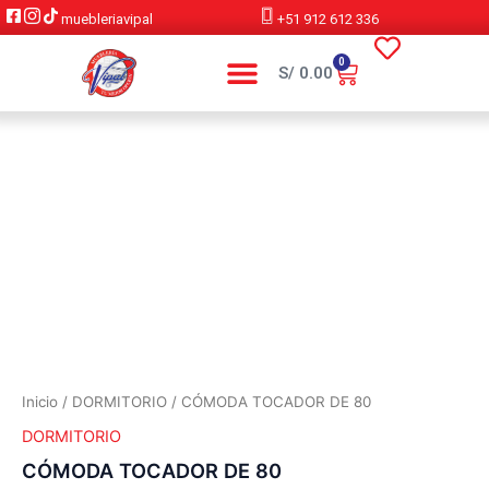
Ir
muebleriavipal
+51 912 612 336
al
contenido
0
Cart
S/
0.00
CÓMODA
TOCADOR
DE
80
cantidad
Inicio
/
DORMITORIO
/ CÓMODA TOCADOR DE 80
DORMITORIO
CÓMODA TOCADOR DE 80