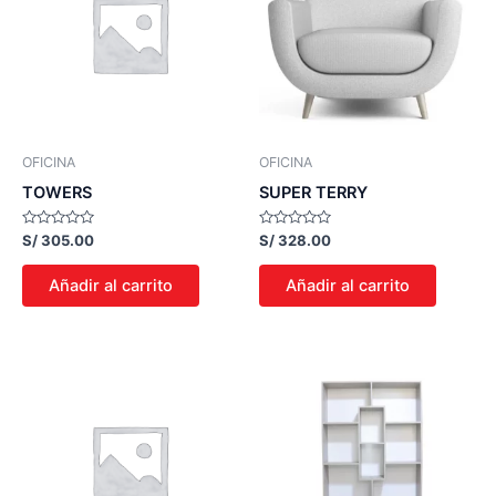
OFICINA
OFICINA
TOWERS
SUPER TERRY
Valorado
Valorado
S/
305.00
S/
328.00
con
con
0
0
de
de
Añadir al carrito
Añadir al carrito
5
5