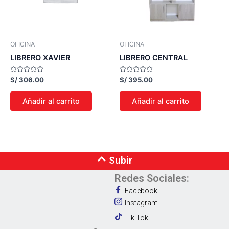
OFICINA
OFICINA
LIBRERO XAVIER
LIBRERO CENTRAL
Valorado
Valorado
S/
306.00
S/
395.00
con
con
0
0
de
de
Añadir al carrito
Añadir al carrito
5
5
Subir
Redes Sociales:
Facebook
Instagram
Tik Tok