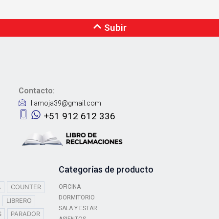
Subir
Contacto:
llamoja39@gmail.com
+51 912 612 336
Categorías de producto
OFICINA
A
COUNTER
DORMITORIO
LIBRERO
SALA Y ESTAR
S
PARADOR