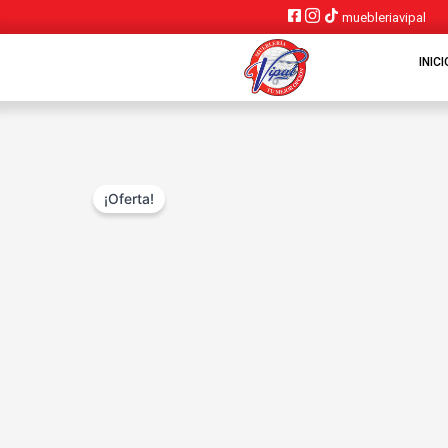
Ir
muebleriavipal
al
contenido
INICI
¡Oferta!