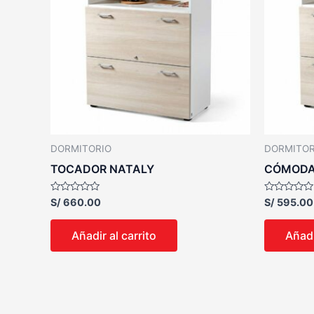
DORMITORIO
DORMITOR
TOCADOR NATALY
CÓMODA
Valorado
Valorado
S/
660.00
S/
595.00
con
con
0
0
de
de
Añadir al carrito
Añadi
5
5