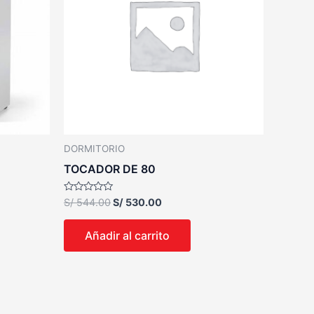
DORMITORIO
TOCADOR DE 80
Valorado
S/
544.00
S/
530.00
con
0
de
Añadir al carrito
5