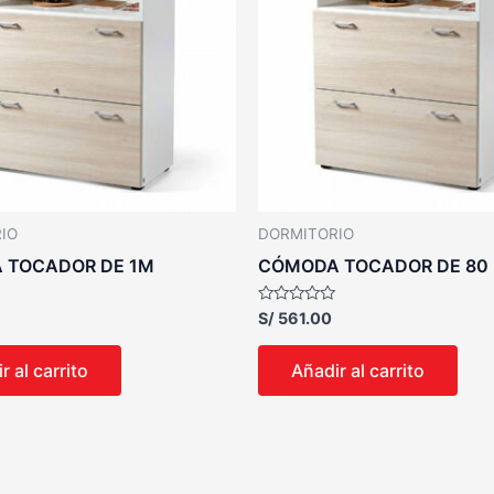
IO
DORMITORIO
 TOCADOR DE 1M
CÓMODA TOCADOR DE 80
Valorado
S/
561.00
con
0
de
r al carrito
Añadir al carrito
5